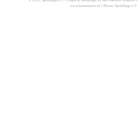
© 2022, Sprühlinge e.V. I Logos & Webdesign by Ben Mansour Graphics I
www.benmansour.de I Photos: Sprühlinge e.V.