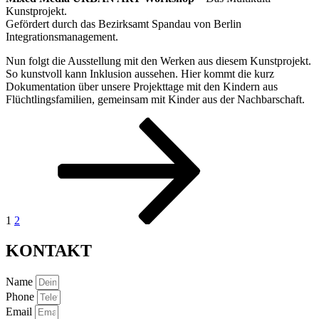
Kunstprojekt.
Gefördert durch das Bezirksamt Spandau von Berlin
Integrationsmanagement.
Nun folgt die Ausstellung mit den Werken aus diesem Kunstprojekt.
So kunstvoll kann Inklusion aussehen. Hier kommt die kurz
Dokumentation über unsere Projekttage mit den Kindern aus
Flüchtlingsfamilien, gemeinsam mit Kinder aus der Nachbarschaft.
Seitennummerierung
Seite
Seite
Nächste
Seite
der
Beiträge
1
2
KONTAKT
Name
Phone
Email