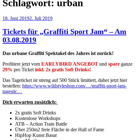
Schlagwort:
urban
Veröffentlicht
18. Juni 2019
2. Juli 2019
am
Tickets für „Graffiti Sport Jam“ – Am
03.08.2019
Das urbane Graffiti Spektakel des Jahres ist zurück!
Profitiere jetzt vom
EARLYBIRD ANGEBOT
und
spare
ganze
29%
pro Ticket
inkl. 2x gratis Soft Drinks!
Das Tageticket ist streng auf 500 Stück limitiert, daher jetzt hier
bestellen:
https://www.wildstyleshop.com/…/graffiti-sport-jam-
tagestic…
Dich erwarten zusätzlich:
2x gratis Soft Drinks
Kostenlose Workshops
ATB – Action Train Battle
Über 250m2 freie Fläche in der Hall of Fame
HipHop Kunst Basar