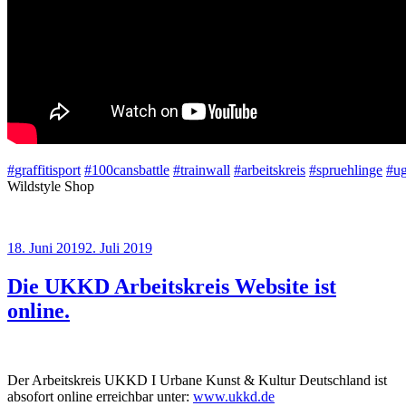
#
graffitisport
#
100cansbattle
#
trainwall
#
arbeitskreis
#
spruehlinge
#
ug
Wildstyle Shop
Veröffentlicht
18. Juni 2019
2. Juli 2019
am
Die UKKD Arbeitskreis Website ist
online.
Der Arbeitskreis UKKD I Urbane Kunst & Kultur Deutschland ist
absofort online erreichbar unter:
www.ukkd.de