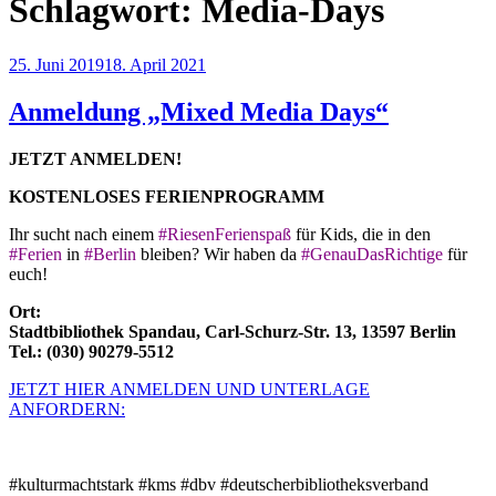
Schlagwort:
Media-Days
Veröffentlicht
25. Juni 2019
18. April 2021
am
Anmeldung „Mixed Media Days“
JETZT ANMELDEN!
KOSTENLOSES FERIENPROGRAMM
Ihr sucht nach einem
#RiesenFerienspaß
für Kids, die in den
#Ferien
in
#Berlin
bleiben? Wir haben da
#GenauDasRichtige
für
euch!
Ort:
Stadtbibliothek Spandau, Carl-Schurz-Str. 13, 13597 Berlin
Tel.: (030) 90279-5512
JETZT HIER ANMELDEN UND UNTERLAGE
ANFORDERN:
#kulturmachtstark #kms #dbv #deutscherbibliotheksverband