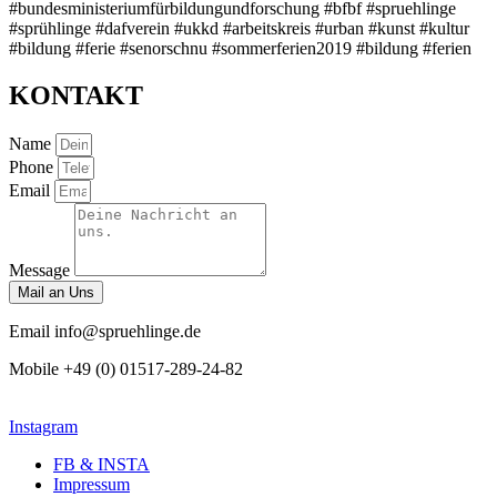
#bundesministeriumfürbildungundforschung #bfbf #spruehlinge
#sprühlinge #dafverein #ukkd #arbeitskreis #urban #kunst #kultur
#bildung #ferie #senorschnu
#sommerferien2019 #bildung #ferien
KONTAKT
Name
Phone
Email
Message
Mail an Uns
Email
info@spruehlinge.de
Mobile
+49 (0) 01517-289-24-82
Instagram
FB & INSTA
Impressum